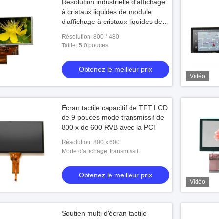
Résolution industrielle d'affichage
à cristaux liquides de module
d'affichage à cristaux liquides de
TFT d'écran tactile de TFT
Résolution: 800 * 480
d'affichage d'affichage à cristaux
Taille: 5,0 pouces
liquides de TFT de 5 pouces 800 *
480
Obtenez le meilleur prix
Vidéo
Écran tactile capacitif de TFT LCD
de 9 pouces mode transmissif de
800 x de 600 RVB avec la PCT
Résolution: 800 x 600
Mode d'affichage: transmissif
Obtenez le meilleur prix
Vidéo
Soutien multi d'écran tactile