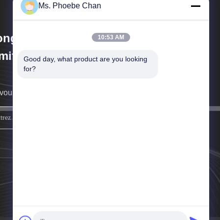
Ms. Phoebe Chan
ngKong Guanke Industrial
10:53 AM
mited
Good day, what product are you looking 
for?
vous rappellera au plus vite.
Inscrivez-vous