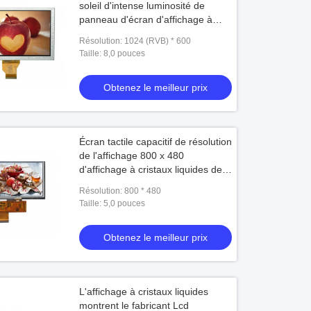
soleil d'intense luminosité de
panneau d'écran d'affichage à
cristaux liquides de LVDS TFT de
Résolution: 1024 (RVB) * 600
pouce 1024 x 600 d'IPS 8 avec
Taille: 8,0 pouces
l'écran tactile capacitif
Obtenez le meilleur prix
Écran tactile capacitif de résolution
de l'affichage 800 x 480
d'affichage à cristaux liquides de
TFT de 5 pouces pour
Résolution: 800 * 480
l'équipement industriel
Taille: 5,0 pouces
Obtenez le meilleur prix
L'affichage à cristaux liquides
montrent le fabricant Lcd