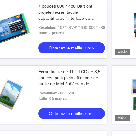
7 pouces 800 * 480 Uart ont
projeté l'écran tactile
capacitif avec l'interface de
RS232/TTL pour la framboise pi
Résolution: 1024 (RVB) * 600, 800 * 480
Taille: 7 pouces
Obtenez le meilleur prix
Vidéo
Écran tactile de TFT LCD de 3,5
pouces, petit plein affichage de
ruelle de Mipi 2 d'écran de
l'affichage à cristaux liquides IPS
Résolution: 480 * 640
d'angle de visualisation
Taille: 3,5 pouces
Obtenez le meilleur prix
Vidéo