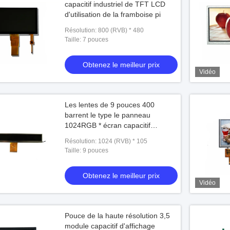
capacitif industriel de TFT LCD
d'utilisation de la framboise pi
Résolution: 800 (RVB) * 480
Taille: 7 pouces
Obtenez le meilleur prix
Vidéo
Les lentes de 9 pouces 400
barrent le type le panneau
1024RGB * écran capacitif
d'affichage à cristaux liquides de
Résolution: 1024 (RVB) * 105
Tft de voiture de Llvds de
Taille: 9 pouces
panneau de l'écran tactile 105
avec l'interface de RVB
Obtenez le meilleur prix
Vidéo
Pouce de la haute résolution 3,5
module capacitif d'affichage