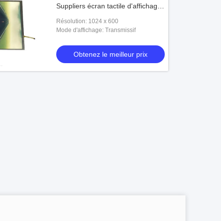
Suppliers écran tactile d'affichage
à cristaux liquides d'affichage
Résolution: 1024 x 600
d'affichage à cristaux liquides de
Mode d'affichage: Transmissif
TFT de 10 pouces, écran tactile
d'interface de l'affichage à cristaux
Obtenez le meilleur prix
liquides LVDS de TFT