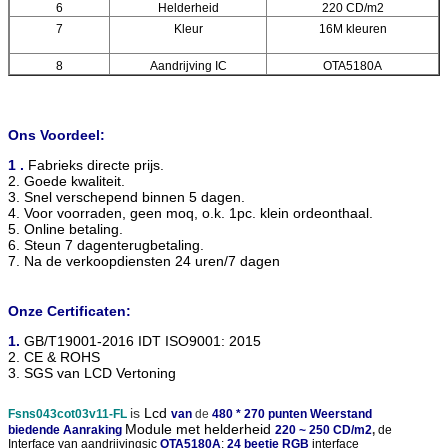
6
Helderheid
220 CD/m2
7
Kleur
16M kleuren
8
Aandrijving IC
OTA5180A
Ons Voordeel:
1 .
Fabrieks directe prijs.
2. Goede kwaliteit.
3. Snel verschepend binnen 5 dagen.
4. Voor voorraden, geen moq, o.k. 1pc. klein ordeonthaal.
5. Online betaling.
6. Steun 7 dagenterugbetaling.
7. Na de verkoopdiensten 24 uren/7 dagen
Onze Certificaten:
1.
GB/T19001-2016 IDT ISO9001: 2015
2. CE & ROHS
3. SGS van LCD Vertoning
is
Lcd
Fsns043cot03v11-FL
van
de
480
* 270 punten Weerstand
Module met helderheid
biedende Aanraking
220 ~ 250 CD/m2
,
de
Interface van aandrijvingsic
OTA5180A
:
24 beetje RGB
interface