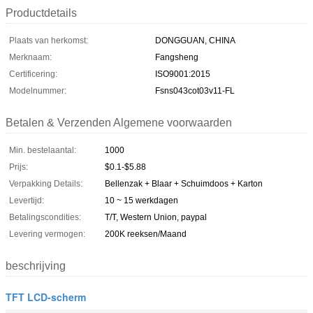
Productdetails
Plaats van herkomst:
DONGGUAN, CHINA
Merknaam:
Fangsheng
Certificering:
ISO9001:2015
Modelnummer:
Fsns043cot03v11-FL
Betalen & Verzenden Algemene voorwaarden
Min. bestelaantal:
1000
Prijs:
$0.1-$5.88
Verpakking Details:
Bellenzak + Blaar + Schuimdoos + Karton
Levertijd:
10 ~ 15 werkdagen
Betalingscondities:
T/T, Western Union, paypal
Levering vermogen:
200K reeksen/Maand
beschrijving
TFT LCD-scherm