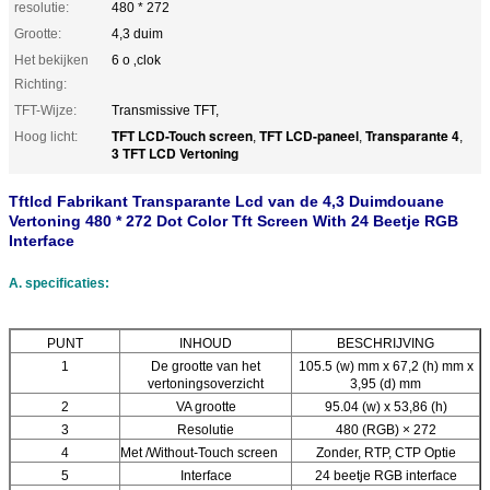
resolutie:
480 * 272
Grootte:
4,3 duim
Het bekijken
6 o ‚clok
Richting:
TFT-Wijze:
Transmissive TFT,
TFT LCD-Touch screen
TFT LCD-paneel
Transparante 4
Hoog licht:
,
,
,
3 TFT LCD Vertoning
Tftlcd Fabrikant Transparante Lcd van de 4,3 Duimdouane
Vertoning 480 * 272 Dot Color Tft Screen With 24 Beetje RGB
Interface
A. specificaties:
PUNT
INHOUD
BESCHRIJVING
1
De grootte van het
105.5 (w) mm x 67,2 (h) mm x
vertoningsoverzicht
3,95 (d) mm
2
VA grootte
95.04 (w) x 53,86 (h)
3
Resolutie
480 (RGB) × 272
4
Met /Without-Touch screen
Zonder, RTP, CTP Optie
5
Interface
24 beetje RGB interface