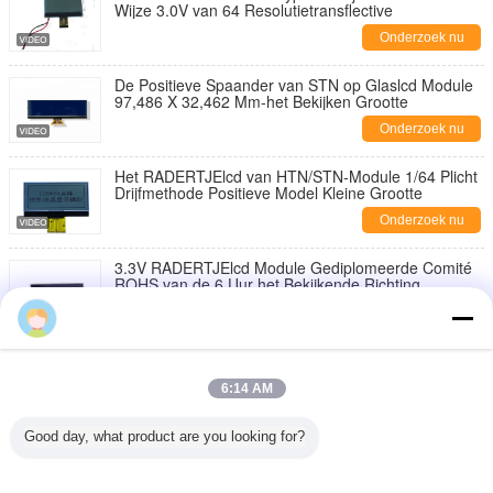
Wijze 3.0V van 64 Resolutietransflective
Onderzoek nu
De Positieve Spaander van STN op Glaslcd Module
97,486 X 32,462 Mm-het Bekijken Grootte
Onderzoek nu
Het RADERTJElcd van HTN/STN-Module 1/64 Plicht
Drijfmethode Positieve Model Kleine Grootte
Onderzoek nu
3.3V RADERTJElcd Module Gediplomeerde Comité
ROHS van de 6 Uur het Bekijkende Richting
Onderzoek nu
De kleine TFT LCD-Module 262K controleert 2,0
Duim 240 * 320 met ILI9341V-Controlemechanisme
6:14 AM
Onderzoek nu
Good day, what product are you looking for?
1.19 Kleine OLED de Vertoningsmodule 350
Netenmipi Interface 80 van Icnh het Bekijken Engel