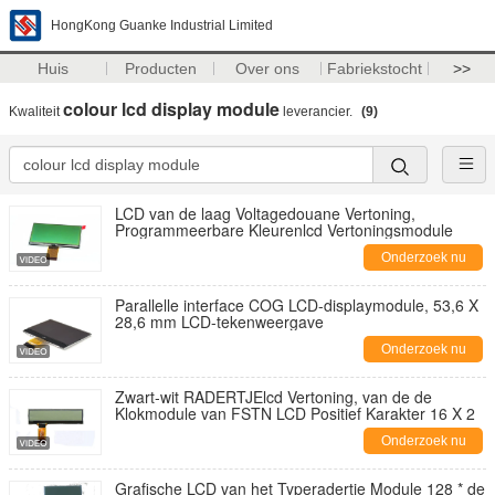
HongKong Guanke Industrial Limited
Huis
Producten
Over ons
Fabriekstocht
>>
colour lcd display module
Kwaliteit
leverancier.
(9)
LCD van de laag Voltagedouane Vertoning,
Programmeerbare Kleurenlcd Vertoningsmodule
Onderzoek nu
Parallelle interface COG LCD-displaymodule, 53,6 X
28,6 mm LCD-tekenweergave
Onderzoek nu
Zwart-wit RADERTJElcd Vertoning, van de de
Klokmodule van FSTN LCD Positief Karakter 16 X 2
Onderzoek nu
Grafische LCD van het Typeradertje Module 128 * de