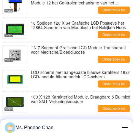
Module 12 het Controlemechanisme van het
Speldenscherm Splc792A
Onderzoek nu
18 Spelden 128 X 64 Grafische LCD Positieve het
12864 Schermtn van Modulestn het Bekijken Hoek
Onderzoek nu
TN 7 Segment Grafische LCD Module Transparant
voor Medische/Bloedglucose
Onderzoek nu
LCD-scherm met aangepaste blauwe karakters 16x2
LCD-module Alfanumeriek LCD-scherm
Onderzoek nu
160 X 128 Karakterlcd Module, Draagbare 5 Duimlcd
van SMT Vertoningsmodule
Onderzoek nu
320 X 240 Punten het Grafische LCD Type van de
Grijze Vormmaïskolf LCM van de Vertoningsmodule
Ms. Phoebe Chan
5 Volt