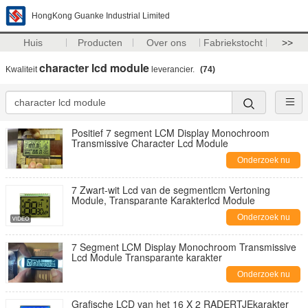
HongKong Guanke Industrial Limited
Huis
Producten
Over ons
Fabriekstocht
>>
character lcd module
Kwaliteit
leverancier.
(74)
Positief 7 segment LCM Display Monochroom
Transmissive Character Lcd Module
Onderzoek nu
7 Zwart-wit Lcd van de segmentlcm Vertoning
Module, Transparante Karakterlcd Module
Onderzoek nu
7 Segment LCM Display Monochroom Transmissive
Lcd Module Transparante karakter
Onderzoek nu
Grafische LCD van het 16 X 2 RADERTJEkarakter