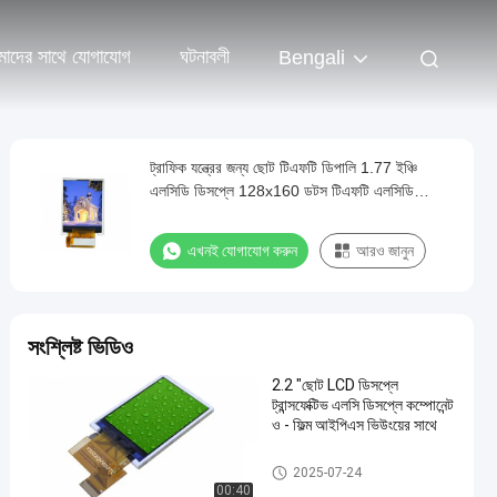
াদের সাথে যোগাযোগ
ঘটনাবলী
Bengali
ট্রাফিক যন্ত্রের জন্য ছোট টিএফটি ডিপালি 1.77 ইঞ্চি
এলসিডি ডিসপ্লে 128x160 ডটস টিএফটি এলসিডি
ডিসপ্লে
এখনই যোগাযোগ করুন
আরও জানুন
সংশ্লিষ্ট ভিডিও
2.2 "ছোট LCD ডিসপ্লে
ট্রান্সফেক্টিভ এলসি ডিসপ্লে কম্পোনেন্ট
ও - ফিল্ম আইপিএস ভিউংয়ের সাথে
টিএফটি এলসিডি মডিউল
2025-07-24
00:40