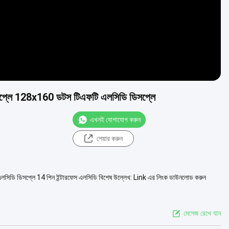
 ডিসপ্লে 128x160 ডটস টিএফটি এলসিডি ডিসপ্লে
এখনই যোগাযোগ করুন
শেয়ার করুন
60 এলসিডি ডিসপ্লে 14 পিন ইন্টারফেস এলসিডি বিশেষ উল্লেখ: Link এর লিংক ডাউনলোড করুন
মেসেজ রেখে যান