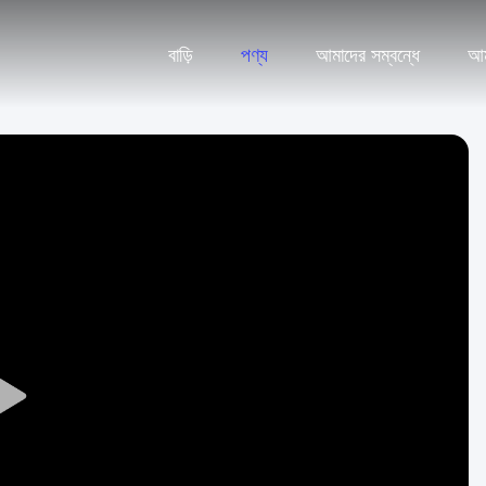
বাড়ি
পণ্য
আমাদের সম্বন্ধে
আম
Play
Video