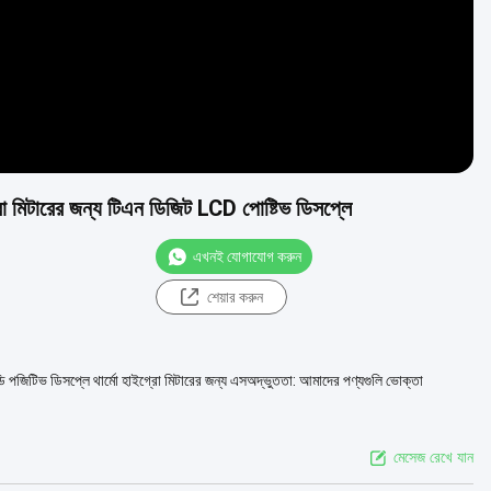
্রো মিটারের জন্য টিএন ডিজিট LCD পোষ্টিভ ডিসপ্লে
এখনই যোগাযোগ করুন
শেয়ার করুন
 পজিটিভ ডিসপ্লে থার্মো হাইগ্রো মিটারের জন্য এসঅদ্ভুততা: আমাদের পণ্যগুলি ভোক্তা
মেসেজ রেখে যান