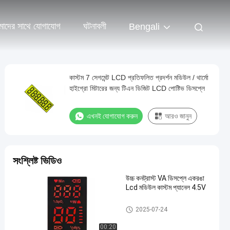
াদের সাথে যোগাযোগ
ঘটনাবলী
Bengali
কাস্টম 7 সেগমেন্ট LCD প্রতিফলিত প্রদর্শন মডিউল / থার্মো
হাইগ্রো মিটারের জন্য টিএন ডিজিট LCD পোষ্টিভ ডিসপ্লে
এখনই যোগাযোগ করুন
আরও জানুন
সংশ্লিষ্ট ভিডিও
উচ্চ কনট্রাস্ট VA ডিসপ্লে একরঙা
Lcd মডিউল কাস্টম প্যানেল 4.5V
কাস্টম LCD প্রদর্শন
2025-07-24
00:20