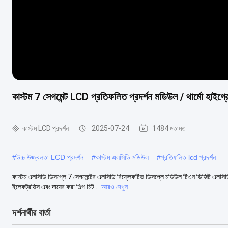
কাস্টম 7 সেগমেন্ট LCD প্রতিফলিত প্রদর্শন মডিউল / থার্মো হাইগ
কাস্টম LCD প্রদর্শন
2025-07-24
1484 মতামত
#
উচ্চ উজ্জ্বলতা LCD প্রদর্শন
#
কাস্টম এলসিডি মডিউল
#
প্রতিফলিত lcd প্রদর্শন
কাস্টম এলসিডি ডিসপ্লে 7 সেগমেন্টের এলসিডি রিফ্লেকটিভ ডিসপ্লে মডিউল টিএন ডিজিট এলসিডি
ইলেকট্রনিক্স এবং দায়ের করা শিল্প মিট...
আরও দেখুন
দর্শনার্থীর বার্তা