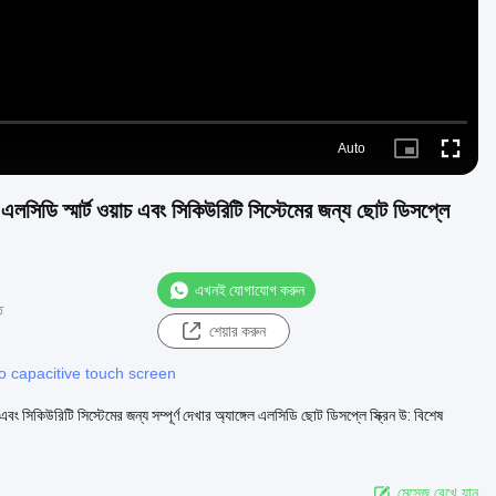
Auto
Picture-
Fullscre
in-
Picture
ল এলসিডি স্মার্ট ওয়াচ এবং সিকিউরিটি সিস্টেমের জন্য ছোট ডিসপ্লে
এখনই যোগাযোগ করুন
ত
শেয়ার করুন
o capacitive touch screen
িকিউরিটি সিস্টেমের জন্য সম্পূর্ণ দেখার অ্যাঙ্গেল এলসিডি ছোট ডিসপ্লে স্ক্রিন উ: বিশেষ
মেসেজ রেখে যান