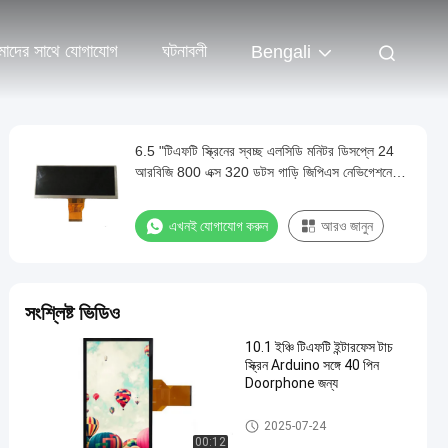
াদের সাথে যোগাযোগ
ঘটনাবলী
Bengali
6.5 "টিএফটি স্ক্রিনের স্বচ্ছ এলসিডি মনিটর ডিসপ্লে 24
আরবিজি 800 এক্স 320 ডটস গাড়ি জিপিএস নেভিগেশনের
জন্য 6.5 ইঞ্চি টিএফটি ডিসপ্লে
এখনই যোগাযোগ করুন
আরও জানুন
সংশ্লিষ্ট ভিডিও
10.1 ইঞ্চি টিএফটি ইন্টারফেস টাচ
স্ক্রিন Arduino সঙ্গে 40 পিন
Doorphone জন্য
টিএফটি এলসিডি প্রতিরোধী টাচস্ক্রিন
2025-07-24
00:12