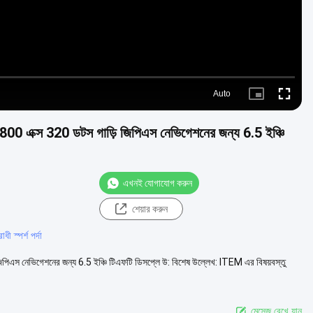
Auto
Picture-
Fullscre
in-
Picture
ি 800 এক্স 320 ডটস গাড়ি জিপিএস নেভিগেশনের জন্য 6.5 ইঞ্চি
এখনই যোগাযোগ করুন
শেয়ার করুন
ী স্পর্শ পর্দা
িপিএস নেভিগেশনের জন্য 6.5 ইঞ্চি টিএফটি ডিসপ্লে উ: বিশেষ উল্লেখ: ITEM এর বিষয়বস্তু
মেসেজ রেখে যান