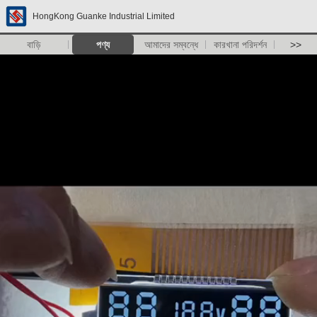
HongKong Guanke Industrial Limited
বাড়ি
পণ্য
আমাদের সম্বন্ধে
কারখানা পরিদর্শন
>>