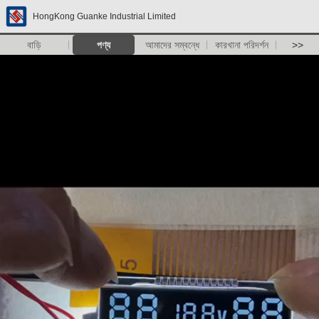
HongKong Guanke Industrial Limited
বাড়ি
পণ্য
আমাদের সম্বন্ধে
কারখানা পরিদর্শন
>>