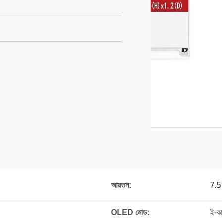
আয়তন:
7.5 
OLED মোড:
ই-কা