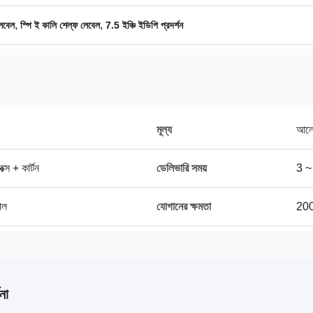
,
,
েবেল
স্পি ই কালি শেল্ফ লেবেল
7.5 ইঞ্চি ইডিপি প্রদর্শন
মূল্য
আলো
ক্স + কার্টন
ডেলিভারি সময়
3 ~ 
পাল
যোগানের ক্ষমতা
200
না