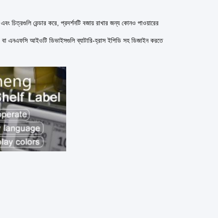
ং চিত্রগুলি রেন্ডার করে, প্রদর্শনটি বজায় রাখার জন্য কোনও পাওয়ারের
বা এনএফসি আইওটি ডিভাইসগুলি ব্যাটারি-হ্রাস ইপিডি সহ ডিজাইন করতে