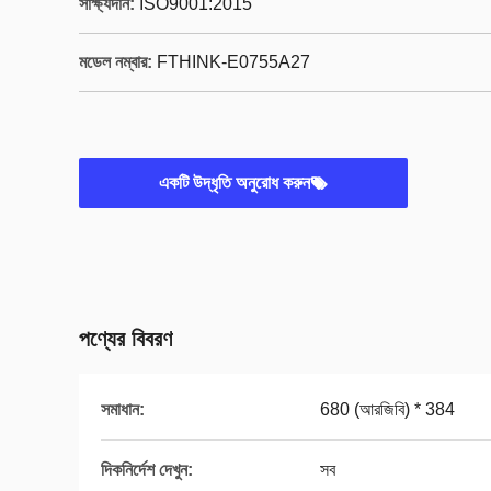
সাক্ষ্যদান:
ISO9001:2015
মডেল নম্বার:
FTHINK-E0755A27
একটি উদ্ধৃতি অনুরোধ করুন
পণ্যের বিবরণ
সমাধান:
680 (আরজিবি) * 384
দিকনির্দেশ দেখুন:
সব