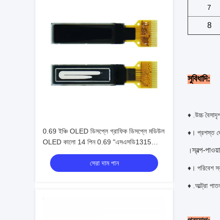
7
8
সুবিধাদি:
♦ .উচ্চ বৈসাদ
0.69 ইঞ্চি OLED ডিসপ্লে গ্রাফিক ডিসপ্লে মডিউল
♦। প্রশস্ত দ
OLED কালো 14 পিন 0.69 "এসএসডি1315
স্বল্প-পাও
।
গ্রাফিক COG
সেরা দাম পান
♦। পরিবেশ সব
♦ .আল্ট্রা পা