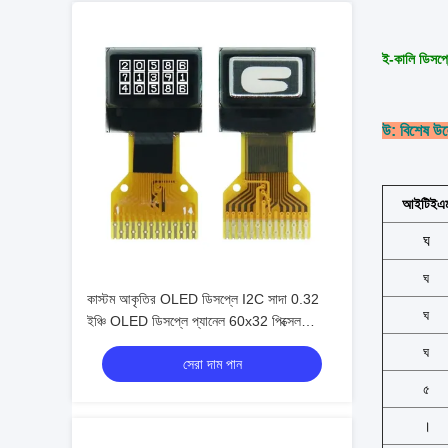
ই-কালি ডিসপ্ল
উ: বিশেষ উল
আইটিইএ
ঘ
ঘ
কাস্টম আকৃতির OLED ডিসপ্লে I2C সাদা 0.32
ঘ
ইঞ্চি OLED ডিসপ্লে প্যানেল 60x32 পিক্সেল
ক্ষুদ্রতম 0.32" OLED
ঘ
সেরা দাম পান
৫
।