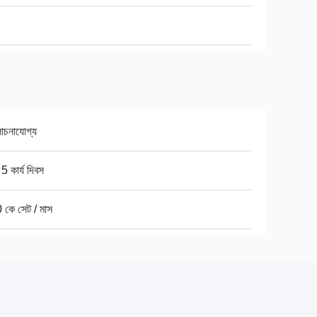
চনাযোগ্য
5 কার্য দিবস
 কে সেট / মাস