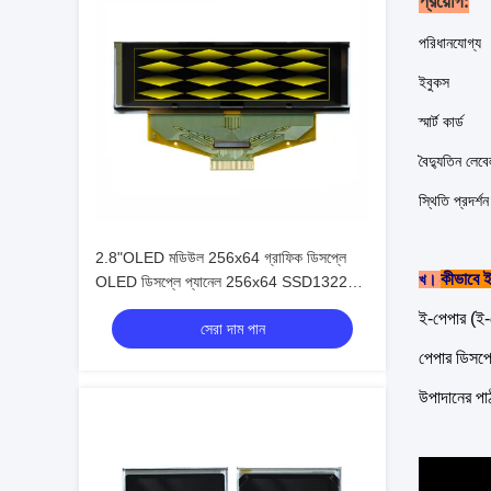
প্রয়োগ:
পরিধানযোগ্য
ইবুকস
স্মার্ট কার্ড
বৈদ্যুতিন লেব
স্থিতি প্রদর্শন
2.8"OLED মডিউল 256x64 গ্রাফিক ডিসপ্লে
কীভাবে 
খ।
OLED ডিসপ্লে প্যানেল 256x64 SSD1322
2.8" SPI সমান্তরাল 30 পিন একরঙী
ই-পেপার (ই-
সেরা দাম পান
পেপার ডিসপ্ল
উপাদানের পা