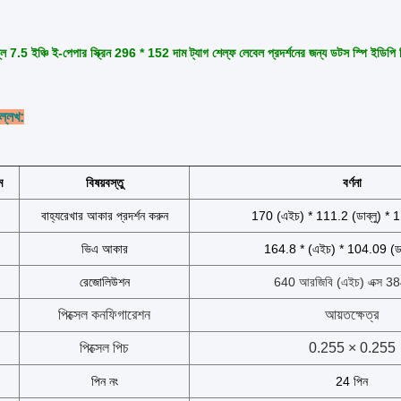
ে 7.5 ইঞ্চি ই-পেপার স্ক্রিন 296 * 152 দাম ট্যাগ শেল্ফ লেবেল প্রদর্শনের জন্য ডটস স্পি ইডিপি 
্লেখ:
ম
বিষয়বস্তু
বর্ণনা
বাহ্যরেখার আকার প্রদর্শন করুন
170 (এইচ) * 111.2 (ডাব্লু) * 1.
ভিএ আকার
164.8 * (এইচ) * 104.09 (ডাব্
রেজোলিউশন
640 আরজিবি (এইচ) এক্স 38
পিক্সেল কনফিগারেশন
আয়তক্ষেত্র
পিক্সেল পিচ
0.255 × 0.255
পিন নং
24 পিন