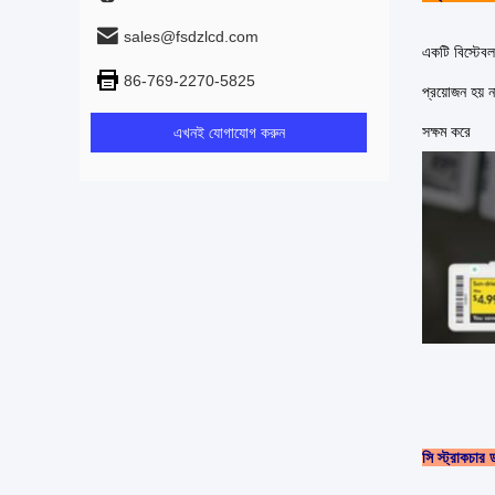
sales@fsdzlcd.com
একটি বিস্টেবল
86-769-2270-5825
প্রয়োজন হয়
সক্ষম করে
এখনই যোগাযোগ করুন
সি স্ট্রাকচার ড