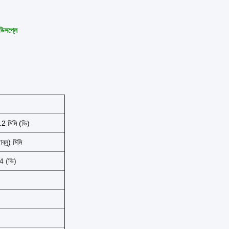
ডিসপ্লে
2 মিমি (ডি)
লু) মিমি
4 (ভি)