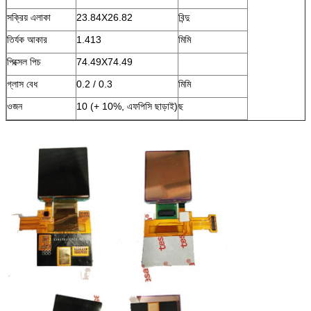
সক্রিয় এলাকা
23.84X26.82
বিন্দু
তির্যক আকার
1.413
মিমি
পিক্সেল পিচ
74.49X74.49
গ্লাস বেধ
0.2 / 0.3
মিমি
ওজন
10 (+ 10%, এফপিসি ছাড়াই)
ছ