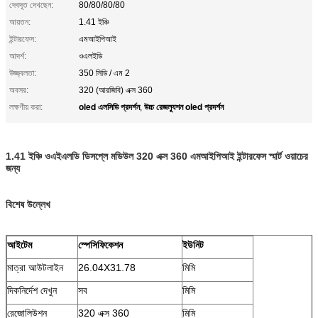
দেবদূত দেখছেন:
80/80/80/80
আয়তন:
1.41 ইঞ্চি
ইন্টারফেস:
এমআইপিআই
আদর্শ:
ওএলইডি
উজ্জ্বলতা:
350 সিডি / এম 2
অবসর:
320 (আরজিবি) এক্স 360
oled এলসিডি প্রদর্শন
উচ্চ রেজল্যুশন oled প্রদর্শন
লক্ষণীয় করা:
,
1.41 ইঞ্চি ওএইএলডি ডিসপ্লে মডিউল 320 এক্স 360 এমআইপিআই ইন্টারফেস স্মার্ট ওয়াচের
জন্য
বিশেষ উল্লেখ
আইটেম
স্পেসিফিকেশন
ইউনিট
মাত্রা আউটলাইন
26.04X31.78
মিমি
দিকনির্দেশ দেখুন
সব
মিমি
রেজোলিউশন
320 এক্স 360
মিমি