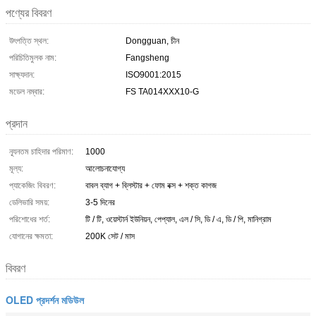
পণ্যের বিবরণ
উৎপত্তি স্থল:
Dongguan, চীন
পরিচিতিমুলক নাম:
Fangsheng
সাক্ষ্যদান:
ISO9001:2015
মডেল নম্বার:
FS TA014XXX10-G
প্রদান
ন্যূনতম চাহিদার পরিমাণ:
1000
মূল্য:
আলোচনাযোগ্য
প্যাকেজিং বিবরণ:
বাবল ব্যাগ + ব্লিস্টার + ফোম বক্স + শক্ত কাগজ
ডেলিভারি সময়:
3-5 দিনের
পরিশোধের শর্ত:
টি / টি, ওয়েস্টার্ন ইউনিয়ন, পেপ্যাল, এল / সি, ডি / এ, ডি / পি, মানিগ্রাম
যোগানের ক্ষমতা:
200K সেট / মাস
বিবরণ
OLED প্রদর্শন মডিউল