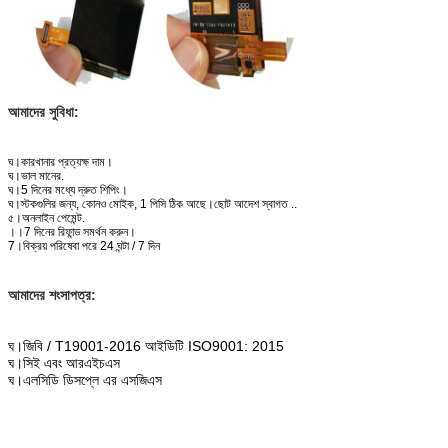
আমাদের সুবিধা:
ঘ।কারখানার প্রত্যক্ষ দাম।
ঘ।ভাল মানের.
ঘ।5 দিনের মধ্যে দ্রুত শিপিং।
ঘ।স্টকগুলির জন্য, কোনও মোইক, 1 পিসি ঠিক আছে।ছোট আদেশ স্বাগত ..
৫।অনলাইন পেমেন্ট.
।।7 দিনের রিফান্ড সমর্থন করুন।
7।বিক্রয় পরিষেবা পরে 24 ঘন্টা / 7 দিন
আমাদের শংসাপত্র:
ঘ।জিবি / T19001-2016 আইডিটি ISO9001: 2015
ঘ।সিই এবং আরএইচএস
ঘ।এলসিডি ডিসপ্লে এর এসজিএস