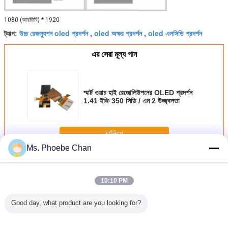
1080 (আরজিবি) * 1920
উচ্চ রেজল্যুশন oled প্রদর্শন
oled অক্ষর প্রদর্শন
oled এলসিডি প্রদর্শন
ট্যাগ:
,
,
এর সেরা মূল্য পান
স্মার্ট ওয়াচ হাই রেজোলিউশনের OLED প্রদর্শন
1.41 ইঞ্চি 350 সিডি / এম 2 উজ্জ্বলতা
চালিয়ে
Ms. Phoebe Chan
OLED প্রদর্শন মডিউল
অধিক
10:10 PM
Good day, what product are you looking for?
0.96 ইঞ্চি OLED
2.13 ইঞ্চি ইপিডি ই-
62 এক্স 24 মিমি 128 x
SSD1309 2.
প্রদর্শন মডিউল 12864
পেপার ওলেড ডিসপ্লে
32 OLED প্রদর্শন
OLED OLED 