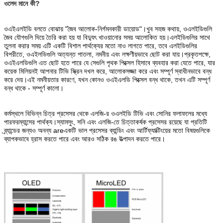
ওলেদ মানে কী?
ওএইএলইডি বলতে বোঝায় "জৈব আলোক-নির্গমনকারী ডায়োড"।খুব সহজ কথায়, ওএলইডিগুলি
জৈব যৌগগুলি দিয়ে তৈরি করা হয় যা বিদ্যুৎ খাওয়ানোর সময় আলোকিত হয়।এলইডিগুলির সাথে
তুলনা করার সময় এটি একটি বিশাল পার্থক্যের মতো নাও লাগতে পারে, তবে এলইডিগুলির
বিপরীতে, ওএইলডিগুলি অত্যন্ত পাতলা, নমনীয় এবং লক্ষণীয়ভাবে ছোট করা যায়।প্রকৃতপক্ষে,
ওএইএলডিগুলি এত ছোট হতে পারে যে সেগুলি পৃথক পিক্সেল হিসাবে ব্যবহার করা যেতে পারে, যার
কয়েক মিলিয়নই আপনার টিভি স্ক্রিন দখল করে, আলোকসজ্জা করে এবং সম্পূর্ণ স্বাধীনভাবে বন্ধ
করে দেয়।এই নমনীয়তার কারণে, যখন কোনও ওএইএলডি পিক্সেল বন্ধ থাকে, তখন এটি সম্পূর্ণ
বন্ধ থাকে - সম্পূর্ণ কালো।
কর্মস্থলে বিভিন্ন চিত্র প্রসেসর থেকে এলজি-র ওএলইডি টিভি এবং সোনির ফলাফলের মধ্যে
পারফরম্যান্সের পার্থক্য।স্যামসুং, সনি এবং এলজি-তে চিত্তাকর্ষক প্রসেসর রয়েছে যা প্রতিটি
ব্র্যান্ডের জন্যও অনন্য areএকটি ভাল প্রসেসর ব্যান্ডিং এবং আর্টিফ্যাক্টিংয়ের মতো বিষয়গুলিকে
ব্যাপকভাবে হ্রাস করতে পারে এবং আরও সঠিক রঙ উত্পাদন করতে পারে।