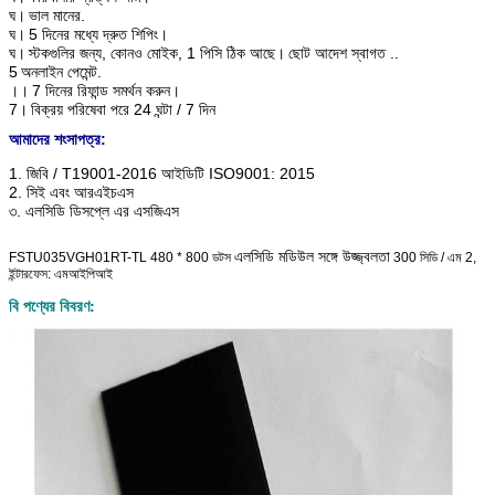
ঘ।
ভাল মানের.
ঘ।
5 দিনের মধ্যে দ্রুত শিপিং।
ঘ।
স্টকগুলির জন্য, কোনও মোইক, 1 পিসি ঠিক আছে।
ছোট আদেশ স্বাগত ..
5
অনলাইন পেমেন্ট.
।।
7 দিনের রিফান্ড সমর্থন করুন।
7।
বিক্রয় পরিষেবা পরে 24 ঘন্টা / 7 দিন
আমাদের শংসাপত্র:
1. জিবি / T19001-2016 আইডিটি ISO9001: 2015
2. সিই এবং আরএইচএস
৩. এলসিডি ডিসপ্লে এর এসজিএস
এলসিডি মডিউল সঙ্গে উজ্জ্বলতা
FSTU035VGH01RT-TL 480 * 800 ডটস
300 সিডি / এম 2,
ইন্টারফেস: এমআইপিআই
বি পণ্যের বিবরণ: