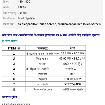
নিয়মন:
480 * 800
আকার:
4.0 ইঞ্চি
দিকনির্দেশ দেখুন:
9 টা বাজে
টিএফটি মোড:
টিএফটি, ট্রান্সমিসিভ
oled capacitive touch screen
arduino capacitive touch screen
লক্ষণীয় করা:
,
আইওটির জন্য এমআইপিআই ডিএসআই ইন্টারফেস সহ 4 ইঞ্চি এলসিডি টিফ্ট টাচস্ক্রিন প্রদর্শন
উ: বিশেষ উল্লেখ:
ITEM এর
বিষয়বস্তু
বর্ণনা
1
বাহ্যরেখার আকার প্রদর্শন করুন
53.8 মিমি x 96.3 মিমি
2
ভিএ আকার
49.92 মিমি x 88.61 মিমি
3
সমাধান
480 * 800 বিন্দু
4
টাচ স্ক্রিন সহ / ছাড়াই
অন্তর্গত CTP
5
ইন্টারফেস
MIPI
6
উজ্জ্বলতা
300 সিডি / এম 2
7
সংযোগকারী
DF37C-24DP
8
পিক্সেল কনফিগারেশন
আরজিবি উল্লম্ব স্ট্রাইপ
আমাদের সুবিধা:
ঘ।
কারখানার প্রত্যক্ষ দাম।