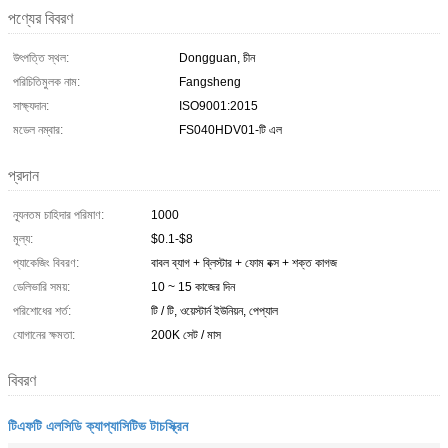
পণ্যের বিবরণ
উৎপত্তি স্থল:
Dongguan, চীন
পরিচিতিমুলক নাম:
Fangsheng
সাক্ষ্যদান:
ISO9001:2015
মডেল নম্বার:
FS040HDV01-টি এল
প্রদান
ন্যূনতম চাহিদার পরিমাণ:
1000
মূল্য:
$0.1-$8
প্যাকেজিং বিবরণ:
বাবল ব্যাগ + ব্লিস্টার + ফোম বক্স + শক্ত কাগজ
ডেলিভারি সময়:
10 ~ 15 কাজের দিন
পরিশোধের শর্ত:
টি / টি, ওয়েস্টার্ন ইউনিয়ন, পেপ্যাল
যোগানের ক্ষমতা:
200K সেট / মাস
বিবরণ
টিএফটি এলসিডি ক্যাপ্যাসিটিভ টাচস্ক্রিন