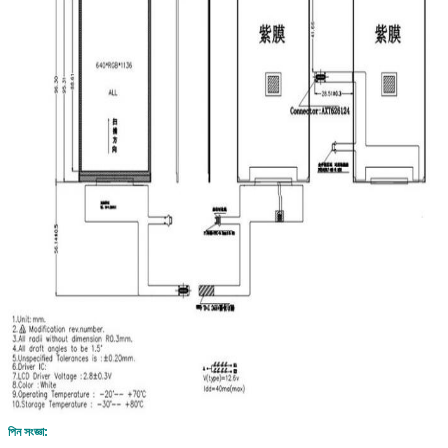
পিন সংজ্ঞা: