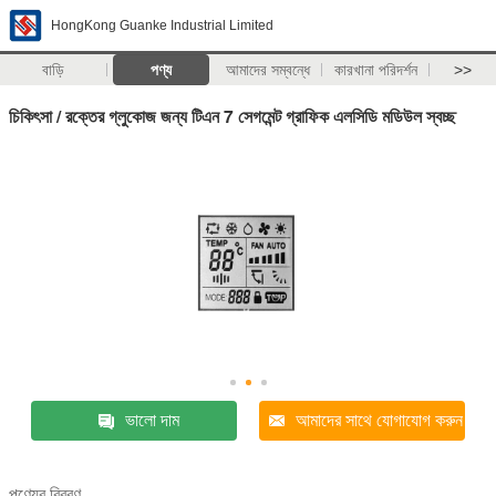
HongKong Guanke Industrial Limited
বাড়ি
পণ্য
আমাদের সম্বন্ধে
কারখানা পরিদর্শন
>>
চিকিৎসা / রক্তের গ্লুকোজ জন্য টিএন 7 সেগমেন্ট গ্রাফিক এলসিডি মডিউল স্বচ্ছ
ভালো দাম
আমাদের সাথে যোগাযোগ করুন
পণ্যের বিবরণ