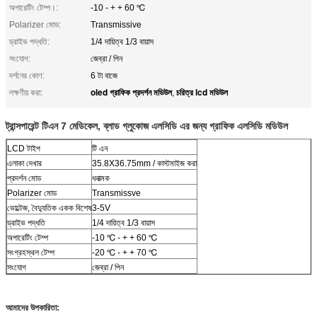
অপারেটিং টেম্প।:
-10 - + + 60 ℃
Polarizer মোড:
Transmissive
ড্রাইভ পদ্ধতি:
1/4 দায়িত্ব 1/3 বায়াস
সংযোগ:
জেব্রা / পিন
দর্শনের কোণ:
6 টা বাজে
oled গ্রাফিক প্রদর্শন মডিউল
চরিত্র lcd মডিউল
লক্ষণীয় করা:
,
ট্রান্সপারেন্ট টিএন 7 মেডিকেল, ব্লাড গ্লুকোজ এলসিডি এর জন্য গ্রাফিক এলসিডি মডিউল
LCD টাইপ
টি এন
এলাকা দেখার
35.8X36.75mm / কাস্টমাইজ করা
প্রদর্শন মোড
ধনাত্মক
Polarizer মোড
Transmissve
ভোল্টেজ, বৈদ্যুতিক একক বিশেষ
3-5V
ড্রাইভ পদ্ধতি
1/4 দায়িত্ব 1/3 বায়াস
অপারেটিং টেম্প
-10 ℃ - + + 60 ℃
সংগ্রহস্থল টেম্প
-20 ℃ - + + 70 ℃
সংযোগ
জেব্রা / পিন
টি
আমাদের উপকারিতা: