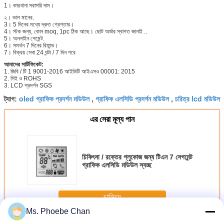
1। কারখানা সরাসরি দাম।
২। ভাল মানের.
3। 5 দিনের মধ্যে দ্রুত গ্রেপ্তার।
4। স্টক জন্য, কোন moq, 1pc ঠিক আছে। ছোট অর্ডার স্বাগত জানাই ..
5। অনলাইন পেমেন্ট.
6। সমর্থন 7 দিনের রিফান্ড।
7। বিক্রয় সেবা 24 ঘন্টা / 7 দিন পরে
আমাদের সার্টিফিকেট:
1. জিবি / টি 1 9001-2016 আইডিটি আইএসও 00001: 2015
2. সিই ও ROHS
3. LCD প্রদর্শন SGS
oled গ্রাফিক প্রদর্শন মডিউল
গ্রাফিক এলসিডি প্রদর্শন মডিউল
চরিত্র lcd মডিউল
ট্যাগ:
,
,
এর সেরা মূল্য পান
চিকিৎসা / রক্তের গ্লুকোজ জন্য টিএন 7 সেগমেন্ট
গ্রাফিক এলসিডি মডিউল স্বচ্ছ
চালিয়ে
Ms. Phoebe Chan