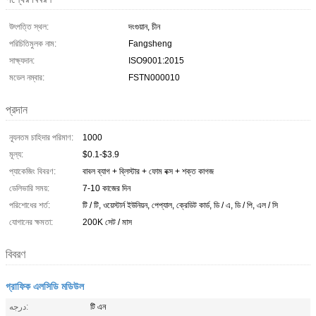
উৎপত্তি স্থল:
দংগুয়ান, চীন
পরিচিতিমুলক নাম:
Fangsheng
সাক্ষ্যদান:
ISO9001:2015
মডেল নম্বার:
FSTN000010
প্রদান
ন্যূনতম চাহিদার পরিমাণ:
1000
মূল্য:
$0.1-$3.9
প্যাকেজিং বিবরণ:
বাবল ব্যাগ + ব্লিস্টার + ফোম বক্স + শক্ত কাগজ
ডেলিভারি সময়:
7-10 কাজের দিন
পরিশোধের শর্ত:
টি / টি, ওয়েস্টার্ন ইউনিয়ন, পেপ্যাল, ক্রেডিট কার্ড, ডি / এ, ডি / পি, এল / সি
যোগানের ক্ষমতা:
200K সেট / মাস
বিবরণ
গ্রাফিক এলসিডি মডিউল
درجه:
টি এন