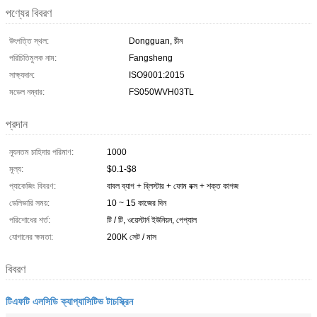
পণ্যের বিবরণ
উৎপত্তি স্থল:
Dongguan, চীন
পরিচিতিমুলক নাম:
Fangsheng
সাক্ষ্যদান:
ISO9001:2015
মডেল নম্বার:
FS050WVH03TL
প্রদান
ন্যূনতম চাহিদার পরিমাণ:
1000
মূল্য:
$0.1-$8
প্যাকেজিং বিবরণ:
বাবল ব্যাগ + ব্লিস্টার + ফোম বক্স + শক্ত কাগজ
ডেলিভারি সময়:
10 ~ 15 কাজের দিন
পরিশোধের শর্ত:
টি / টি, ওয়েস্টার্ন ইউনিয়ন, পেপ্যাল
যোগানের ক্ষমতা:
200K সেট / মাস
বিবরণ
টিএফটি এলসিডি ক্যাপ্যাসিটিভ টাচস্ক্রিন