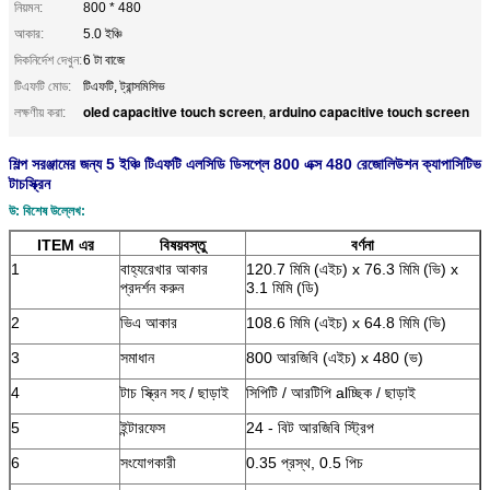
নিয়মন:
800 * 480
আকার:
5.0 ইঞ্চি
দিকনির্দেশ দেখুন:
6 টা বাজে
টিএফটি মোড:
টিএফটি, ট্রান্সমিসিভ
oled capacitive touch screen
arduino capacitive touch screen
লক্ষণীয় করা:
,
শিল্প সরঞ্জামের জন্য 5 ইঞ্চি টিএফটি এলসিডি ডিসপ্লে 800 এক্স 480 রেজোলিউশন ক্যাপাসিটিভ
টাচস্ক্রিন
উ: বিশেষ উল্লেখ:
ITEM এর
বিষয়বস্তু
বর্ণনা
1
বাহ্যরেখার আকার
120.7 মিমি (এইচ) x 76.3 মিমি (ভি) x
প্রদর্শন করুন
3.1 মিমি (ডি)
2
ভিএ আকার
108.6 মিমি (এইচ) x 64.8 মিমি (ভি)
3
সমাধান
800 আরজিবি (এইচ) x 480 (ভ)
4
টাচ স্ক্রিন সহ / ছাড়াই
সিপিটি / আরটিপি alচ্ছিক / ছাড়াই
5
ইন্টারফেস
24 - বিট আরজিবি স্ট্রিপ
6
সংযোগকারী
0.35 প্রস্থ, 0.5 পিচ