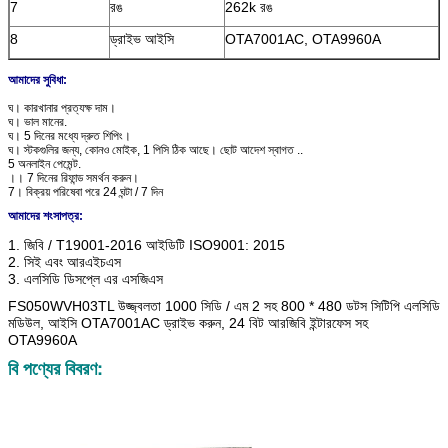
7
রঙ
262k রঙ
8
ড্রাইভ আইসি
OTA7001AC, OTA9960A
আমাদের সুবিধা:
ঘ।
কারখানার প্রত্যক্ষ দাম।
ঘ।
ভাল মানের.
ঘ।
5 দিনের মধ্যে দ্রুত শিপিং।
ঘ।
স্টকগুলির জন্য, কোনও মোইক, 1 পিসি ঠিক আছে।
ছোট আদেশ স্বাগত ..
5
অনলাইন পেমেন্ট.
।।
7 দিনের রিফান্ড সমর্থন করুন।
7।
বিক্রয় পরিষেবা পরে 24 ঘন্টা / 7 দিন
আমাদের শংসাপত্র:
1. জিবি / T19001-2016 আইডিটি ISO9001: 2015
2. সিই এবং আরএইচএস
3. এলসিডি ডিসপ্লে এর এসজিএস
FS050WVH03TL উজ্জ্বলতা 1000 সিডি / এম 2 সহ 800 * 480 ডটস সিটিপি এলসিডি
মডিউল, আইসি OTA7001AC ড্রাইভ করুন, 24 বিট আরজিবি ইন্টারফেস সহ
OTA9960A
বি পণ্যের বিবরণ: