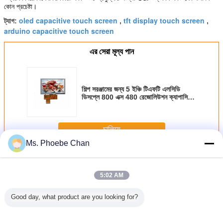
কোন প্রচেষ্টা।
oled capacitive touch screen
tft display touch screen
ট্যাগ:
,
,
arduino capacitive touch screen
এর সেরা মূল্য পান
শিল্প সরঞ্জামের জন্য 5 ইঞ্চি টিএফটি এলসিডি
ডিসপ্লে 800 এক্স 480 রেজোলিউশন ক্যাপাসিটিভ
টাচস্ক্রিন
চালিয়ে
Ms. Phoebe Chan
টিএফটি এলসিডি ক্যাপ্যাসিটিভ টাচস্ক্রিন
অধিক
5:02 AM
Good day, what product are you looking for?
0 এক্স 480
৪.৩ ইঞ্চি এলসিডি উচ্চ
উচ্চ রেজোলিউশন 3.5
শিল্প সরঞ্জামের জন্য 5
2.4 ইঞ্চি তরল
যাপাসিটিভ
উজ্জ্বলতা টিএফটি এলসিডি
ইঞ্চি 320 এক্স 240
ইঞ্চি টিএফটি এলসিডি
ডিসপ্লে ক্যাপ