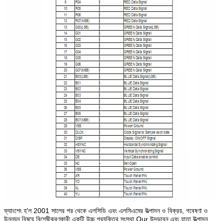
ফ্যাংশেং হ'ল 2001 সালের পর থেকে এলসিডি এবং এলসিএমের উত্পাদন ও বিক্রয়, গবেষণা ও
উন্নয়ন বিষয়ে বিশেষীকরণকারী একটি উচ্চ প্রযুক্তির সংস্থা Our উদ্ভাবন এবং হাতা উত্পাদন