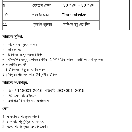
9
স্টোরেজ টেম্প
-30 ° সেঃ ~ 80 ° সেঃ
10
প্রদর্শন মোড
Transmissive
11
প্রদর্শন প্রকার
এসটিএন ব্লু নেগেটিভ
আমাদের সুবিধা:
ঘ।
কারখানার প্রত্যক্ষ দাম।
ঘ।
ভাল মানের.
ঘ।
5 দিনের মধ্যে দ্রুত শিপিং।
ঘ।
স্টকগুলির জন্য, কোনও মোইক, 1 পিসি ঠিক আছে।
ছোট আদেশ স্বাগত ..
5
অনলাইন পেমেন্ট.
।।
7 দিনের রিফান্ড সমর্থন করুন।
7।
বিক্রয় পরিষেবা পরে 24 ঘন্টা / 7 দিন
আমাদের শংসাপত্র:
ঘ।
জিবি / T19001-2016 আইডিটি ISO9001: 2015
ঘ।
সিই এবং আরএইচএস
ঘ।
এলসিডি ডিসপ্লে এর এসজিএস
সেবা
1. কারখানার প্রত্যক্ষ দাম।
2. পেশাদার প্রযুক্তিগত সহায়তা।
3. দ্রুত প্রতিক্রিয়া এবং বিতরণ।