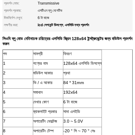
প্রদর্শন মোড:
Transmissive
প্রদর্শন প্রকার:
এসটিএন ব্লু নেগেটিভ
দিকনির্দেশ দেখুন:
6 টা বাজে
lcd সেগমেন্ট ডিসপ্লে
এলসিডি তথ্য প্রদর্শন
লক্ষণীয় করা:
,
সিওবি ব্লু মোড নেতিবাচক চরিত্রের এলসিডি স্ক্রিন 128x64 ইন্সট্রুমেন্টের জন্য মডিউল প্রদর্শন
করুন
পদ
সামগ্রী
বিবরণ
1
পণ্যের নাম
128x64 এলসিডি ডিসপ্লে
2
মডিউল আকার
প্রথা
3
ভি / এ আকার
84 * 31mm
4
সমাধান
192x64
5
দেখার কোণ
6 টা বাজে
6
ব্যাকলাইট প্রকার
সাদা এলইডি
7
অপারেটিং ভোল্টেজ
3.0 ~ 5.0V
8
অপারেটিং টেম্প
-20 ° সি ~ 70 ° সেঃ