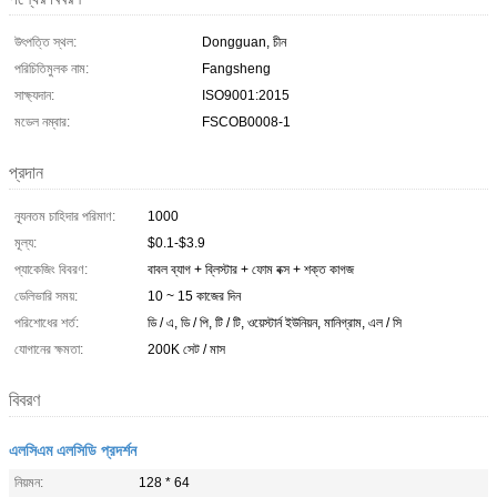
উৎপত্তি স্থল:
Dongguan, চীন
পরিচিতিমুলক নাম:
Fangsheng
সাক্ষ্যদান:
ISO9001:2015
মডেল নম্বার:
FSCOB0008-1
প্রদান
ন্যূনতম চাহিদার পরিমাণ:
1000
মূল্য:
$0.1-$3.9
প্যাকেজিং বিবরণ:
বাবল ব্যাগ + ব্লিস্টার + ফোম বক্স + শক্ত কাগজ
ডেলিভারি সময়:
10 ~ 15 কাজের দিন
পরিশোধের শর্ত:
ডি / এ, ডি / পি, টি / টি, ওয়েস্টার্ন ইউনিয়ন, মানিগ্রাম, এল / সি
যোগানের ক্ষমতা:
200K সেট / মাস
বিবরণ
এলসিএম এলসিডি প্রদর্শন
নিয়মন:
128 * 64