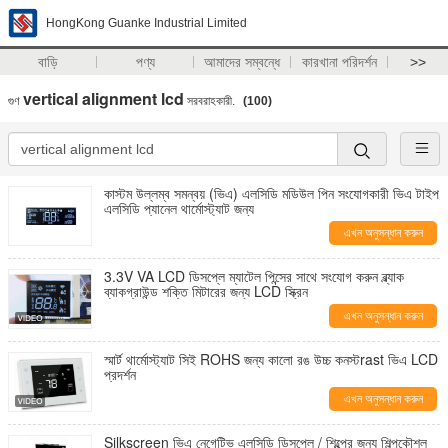
HongKong Guanke Industrial Limited
বাড়ি
পণ্য
আমাদের সম্বন্ধে
কারখানা পরিদর্শন
>>
vertical alignment lcd
গুণ
সরবরাহকারী.
(100)
কাস্টম উল্লম্ব সমন্বয় (ভিএ) এলসিডি মডিউল পিন সংযোগকারী ভিএ টাইপ
এলসিডি প্যানেল থার্মোস্ট্যাট জন্য
এখন অনুসন্ধান করুন
3.3V VA LCD ডিসপ্লে ম্যাটেল পিন্সের সাথে সংযোগ করুন ব্ল্যাক
ব্যাকগ্রাউন্ড শক্তি মিটারের জন্য LCD স্ক্রিন
এখন অনুসন্ধান করুন
স্মার্ট থার্মোস্ট্যাট সিই ROHS জন্য কালো রঙ উচ্চ কনস্টrast ভিএ LCD
প্রদর্শন
এখন অনুসন্ধান করুন
Silkscreen ভিএ নেগেটিভ এলসিডি ডিসপ্লে / শিল্পের জন্য শিল্পকৌশল