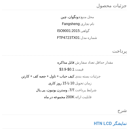
جزئیات محصول
محل منبع:
دونگوان، چین
نام تجاری:
Fangsheng
گواهی:
ISO9001:2015
شماره مدل:
FTP4723TX01
پرداخت
مقدار حداقل تعداد سفارش:
قابل مذاکره
قیمت:
$0.1-$3.9
جزئیات بسته بندی:
کیف حباب + تاول + جعبه کف + کارتن
زمان تحویل:
10 تا 15 روز کاری
شرایط پرداخت:
T/T، وسترن یونیون، پی پال
قابلیت ارائه:
200K مجموعه در ماه
شرح
نمایشگر HTN LCD