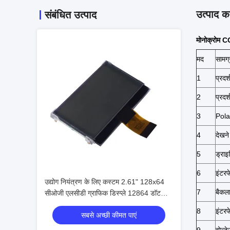
उत्पाद का
संबंधित उत्पाद
मोनोक्रोम 
मद
सामग्
1
प्रदर
2
प्रदर
3
Pola
4
देखन
5
ड्राइ
6
इंटर
उद्योग नियंत्रण के लिए कस्टम 2.61" 128x64
7
बैकल
सीओजी एलसीडी ग्राफिक डिस्प्ले 12864 डॉट
सीओजी एलसीडी डिस्प्ले मॉड्यूल बैकलाइट के साथ
8
इंटर
सबसे अच्छी कीमत पाएं