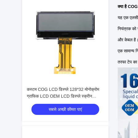
क्या है C
यह एक एलसीड
नियंत्रक को 
और केबल है
एक सामान्य 
तरफा टेप का
कस्टम COG LCD डिस्प्ले 128*32 मोनोक्रोम
ग्राफिक LCD OEM LCD डिस्प्ले स्क्रीन
औद्योगिक। चिकित्सा। उपकरण।
सबसे अच्छी कीमत पाएं