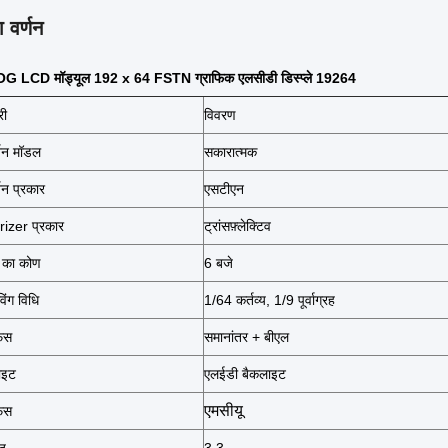
 वर्णन
COG LCD मॉड्यूल 192 x 64 FSTN ग्राफिक एलसीडी डिस्प्ले 19264
री
विवरण
्शन मॉडल
सकारात्मक
्शन प्रकार
एसटीएन
rizer प्रकार
ट्रांसफ़्लेक्टिव
े का कोण
6 बजे
विंग विधि
1/64 कर्तव्य, 1/9 पूर्वाग्रह
फेस
समानांतर + बीएल
ाइट
एलईडी बैकलाइट
एमसीयू
फेस