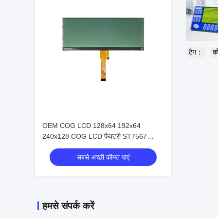
टैग：
को
OEM COG LCD 128x64 192x64
240x128 COG LCD फैक्टरी ST7567
औद्योगिक नियंत्रण के लिए COG डिस्प्ले
सबसे अच्छी कीमत पाएं
हमसे संपर्क करें