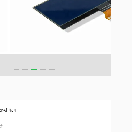
ंसफ़्लेक्टिव
जे