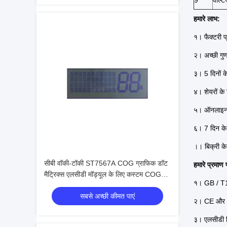
9
वोल्ट
हमारे लाभ:
१।
फैक्टरी प्
२।
अच्छी गुण
३।
5 दिनों 
४।
शेयरों क
५।
ऑनलाइन
६।
7 दिन के
।।
बिक्री क
सीबी वॉकी-टॉकी ST7567A COG ग्राफिक डॉट
हमारे प्रमाण 
मैट्रिक्स एलसीडी मॉड्यूल के लिए कस्टम COG
१।
GB / T
एलसीडी मॉड्यूल
सबसे अच्छी कीमत पाएं
२।
CE और
३।
एलसीडी ड